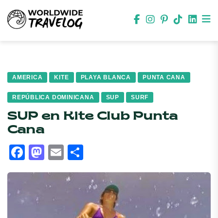
AMERICA
KITE
PLAYA BLANCA
PUNTA CANA
REPÚBLICA DOMINICANA
SUP
SURF
SUP en Kite Club Punta
Cana
Facebook
Mastodon
Email
Compartir