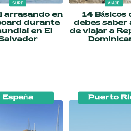
SURF
VIAJE
i arrasando en
14 Básicos
board durante
debes saber 
mundial en El
de viajar a Re
Salvador
Dominica
España
Puerto Ri