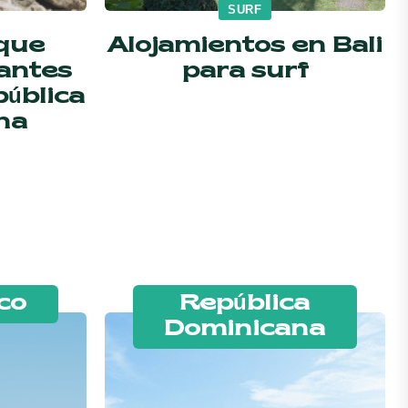
SURF
 que
Alojamientos en Bali
antes
para surf
pública
na
co
República
Dominicana