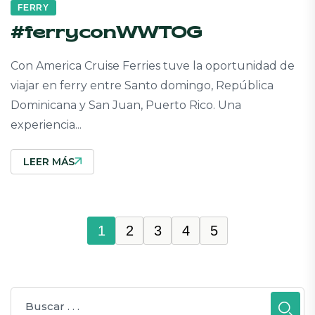
FERRY
#ferryconWWTOG
Con America Cruise Ferries tuve la oportunidad de
viajar en ferry entre Santo domingo, República
Dominicana y San Juan, Puerto Rico. Una
experiencia...
LEER MÁS
1
2
3
4
5