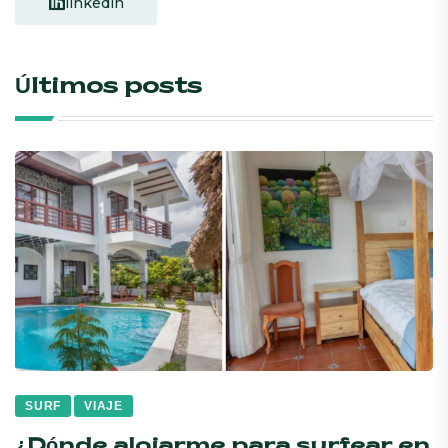
linkedin
Últimos posts
SURF
VIAJE
¿Dónde alojarme para surfear en