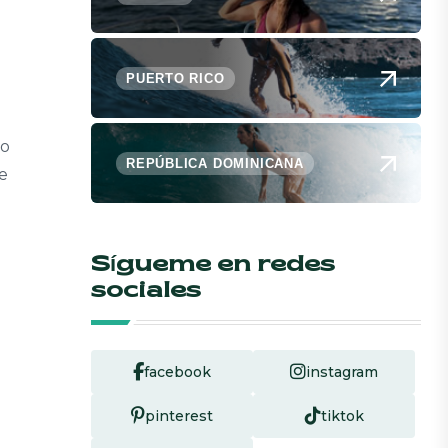
PUERTO RICO
to
REPÚBLICA DOMINICANA
ue
Sígueme en redes
sociales
facebook
instagram
pinterest
tiktok