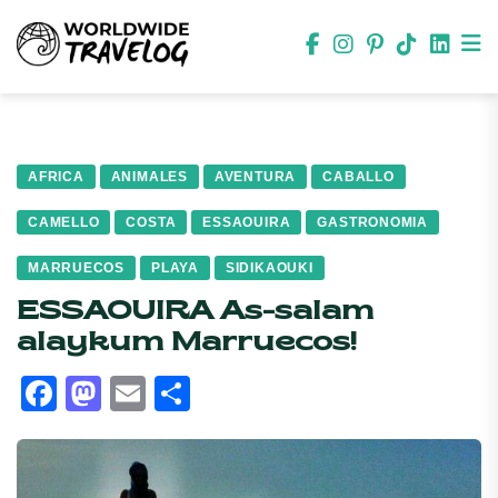
AFRICA
ANIMALES
AVENTURA
CABALLO
CAMELLO
COSTA
ESSAOUIRA
GASTRONOMIA
MARRUECOS
PLAYA
SIDIKAOUKI
ESSAOUIRA As-salam
alaykum Marruecos!
Facebook
Mastodon
Email
Compartir