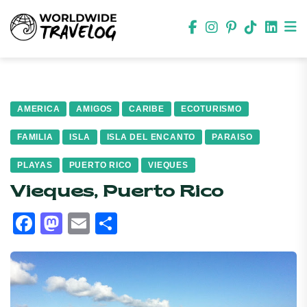
AMERICA
AMIGOS
CARIBE
ECOTURISMO
FAMILIA
ISLA
ISLA DEL ENCANTO
PARAISO
PLAYAS
PUERTO RICO
VIEQUES
Vieques, Puerto Rico
Facebook
Mastodon
Email
Compartir