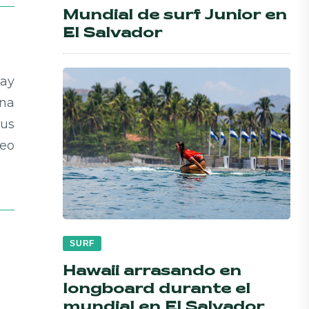
Mundial de surf Junior en
El Salvador
hay
ena
sus
reo
SURF
Hawaii arrasando en
longboard durante el
mundial en El Salvador