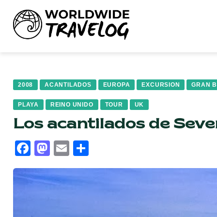
2008
ACANTILADOS
EUROPA
EXCURSION
GRAN 
PLAYA
REINO UNIDO
TOUR
UK
Los acantilados de Seve
Facebook
Mastodon
Email
Compartir