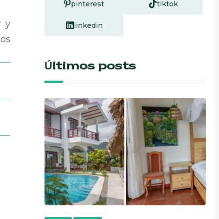
pinterest
tiktok
r y
linkedin
tos
Últimos posts